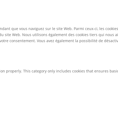
ndant que vous naviguez sur le site Web. Parmi ceux-ci, les cookie
 du site Web. Nous utilisons également des cookies tiers qui nous 
otre consentement. Vous avez également la possibilité de désactive
ion properly. This category only includes cookies that ensures basic
to function and is used specifically to collect user personal data 
o running these cookies on your website.