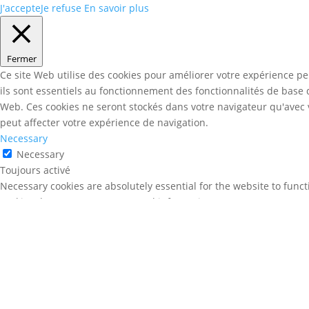
J'accepte
Je refuse
En savoir plus
Fermer
Ce site Web utilise des cookies pour améliorer votre expérience pe
ils sont essentiels au fonctionnement des fonctionnalités de base
Web. Ces cookies ne seront stockés dans votre navigateur qu'avec v
peut affecter votre expérience de navigation.
Necessary
Necessary
Toujours activé
Necessary cookies are absolutely essential for the website to funct
cookies do not store any personal information.
Non-necessary
Non-necessary
Any cookies that may not be particularly necessary for the website 
necessary cookies. It is mandatory to procure user consent prior t
Enregistrer & appliquer