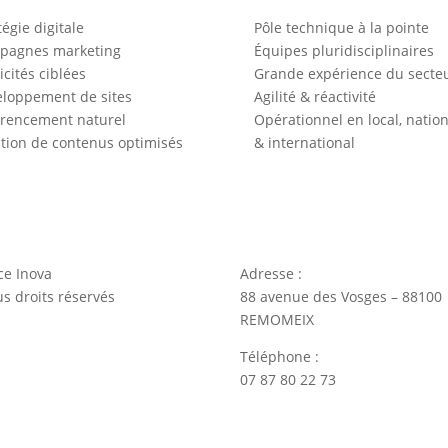
tégie digitale
Pôle technique à la pointe
pagnes marketing
Équipes pluridisciplinaires
icités ciblées
Grande expérience du secte
loppement de sites
Agilité & réactivité
rencement naturel
Opérationnel en local, nation
tion de contenus optimisés
& international
ce Inova
Adresse :
s droits réservés
88 avenue des Vosges – 88100
REMOMEIX
Téléphone :
07 87 80 22 73