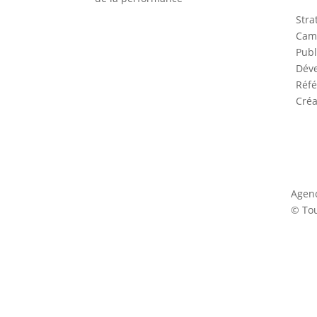
Stra
Cam
Publ
Déve
Réfé
Créa
Agen
© Tou