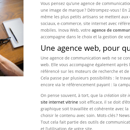
Vous pensez qu’une agence de communication,
une image de marque ? Détrompez-vous ! En 20
même les plus petits artisans se mettent aux 
sociaux, e-commerce, site internet avec référ
mobiles. Inova Web, votre
agence de communi
accompagne dans le choix et la gestion de v
Une agence web, pour quo
Une agence de communication web ne se conten
web. Elle vous accompagne également après le 
référencé sur les moteurs de recherche et de là 
Cela passe par plusieurs possibilités : le trav
encore via le référencement payant : la cam
On pense souvent, à tort, que la
création site 
site internet vitrine
soit efficace, il se doit d’
graphique soit travaillée et cohérente avec la
choisir le contenu avec soin. Mots-clés ? Newsle
Tout cela fait partie des outils de communicat
et l’utilisation de votre site.